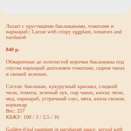
Лаззат с хрустящими баклажанами, томатами и
наршараб | Lazzat with crispy eggplant, tomatoes and
narsharab
840
р.
Обжаренные до золотистой корочки баклажаны под
соусом наршараб дополняем томатами, сыром чанах
и свежей зеленью.
Состав: баклажан, кукурузный крахмал, сладкий
чили, томаты, зеленый лук, сыр чанах, кинза; чили,
мед, наршараб, устричный соус, мята, кинза свежая,
кориандр
Вес: 257
КБЖУ: 100 / 3 / 2,5 / 16
Golden-fried eggplant in narsharab sauce, served with