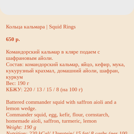
Кольца кальмара | Squid Rings
650
р.
Командорский кальмар в кляре подаем с
шафрановым айоли.
Состав: командорский кальмар, яйцо, кефир, мука,
кукурузный крахмал, домашний айоли, шафран,
куркум
Вес: 190 г
КБЖУ: 220 / 13 / 15 / 8 (на 100 г)
Battered commander squid with saffron aioli and a
lemon wedge.
Commander squid, egg, kefir, flour, cornstarch,
homemade aioli, saffron, turmeric, lemon
Weight: 190 g
Nutrition: 220 kCal/ 13protein/ 15 fat/ 8 carbs (per 100