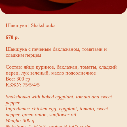
Шакшука | Shakshouka
670
р.
Шакшука с печеным баклажаном, томатами и
сладким перцем
Состав: яйцо куриное, баклажан, томаты, сладкий
перец, лук зеленый, масло подсолнечное
Вес: 300 гр
КБЖУ: 75/5/4/5
Shakshouka with baked eggplant, tomato and sweet
pepper
Ingredients: chicken egg, eggplant, tomato, sweet
pepper, green onion, sunflower oil
Weight: 300 g
Nutrition: 75 kCal/5 protein/4 fat/5 carbs