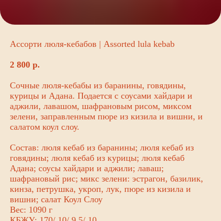
Ассорти люля-кебабов | Assorted lula kebab
2 800
р.
Сочные люля-кебабы из баранины, говядины,
курицы и Адана. Подается с соусами хайдари и
аджили, лавашом, шафрановым рисом, миксом
зелени, заправленным пюре из кизила и вишни, и
салатом коул слоу.
Состав: люля кебаб из баранины; люля кебаб из
говядины; люля кебаб из курицы; люля кебаб
Адана; соусы хайдари и аджили; лаваш;
шафрановый рис; микс зелени: эстрагон, базилик,
кинза, петрушка, укроп, лук, пюре из кизила и
вишни; салат Коул Слоу
Вес: 1090 г
КБЖУ: 170/ 10/ 9,5/ 10